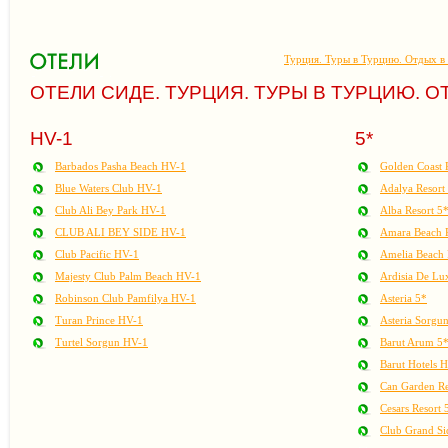
Турция. Туры в Турцию. Отдых в
ОТЕЛИ СИДЕ. ТУРЦИЯ. ТУРЫ В ТУРЦИЮ. О
HV-1
5*
Barbados Pasha Beach HV-1
Golden Coast 
Blue Waters Club HV-1
Adalya Resort
Club Ali Bey Park HV-1
Alba Resort 5
CLUB ALI BEY SIDE HV-1
Amara Beach R
Club Pacific HV-1
Amelia Beach 
Majesty Club Palm Beach HV-1
Ardisia De Lu
Robinson Club Pamfilya HV-1
Asteria 5*
Turan Prince HV-1
Asteria Sorgun
Turtel Sorgun HV-1
Barut Arum 5
Barut Hotels 
Can Garden Re
Cesars Resort 
Club Grand Si