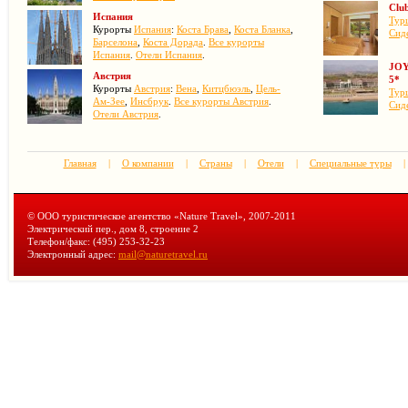
Club
Испания
Тур
Курорты
Испания
:
Коста Брава
,
Коста Бланка
,
Сид
Барселона
,
Коста Дорада
.
Все курорты
Испания
.
Отели Испания
.
JOY 
Австрия
5*
Курорты
Австрия
:
Вена
,
Китцбюэль
,
Цель-
Тур
Ам-Зее
,
Инсбрук
.
Все курорты Австрия
.
Сид
Отели Австрия
.
Главная
|
О компании
|
Страны
|
Отели
|
Специальные туры
|
© ООО туристическое агентство «Nature Travel», 2007-2011
Электрический пер., дом 8, строение 2
Телефон/факс: (495) 253-32-23
Электронный адрес:
mail@naturetravel.ru