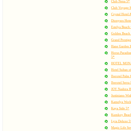
Club Nena 5*
Club Voyage S
Crystal Hotel 
Dionysos Hote
Estelya Beach
Golden Beach
Grand Prestig
Hane Garden H
Horus Paradise
5*
HOTEL MONA
Hotel Sultan o
Iberotel Palm
Iberotel Serra
JOY Nashira Ho
Justiniano Wis
Kamelya World
Kaya Side 5*
Kumkoy Beach
Lyra Deluxe 5
Magic Life Se