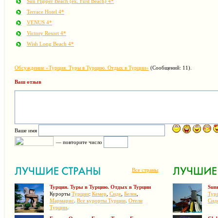
Sun Flipper Beach (ex. First Beach) 4*
Terrace Hotel 4*
VENUS 4*
Victory Resort 4*
Wish Long Beach 4*
Обсуждение «Турция. Туры в Турцию. Отдых в Турции»
(Сообщений: 11).
Ваш отзыв
Ваше имя
— повторите число
Все страны
Турция. Туры в Турцию. Отдых в Турции
Sunr
Курорты
Турции
:
Кемер
,
Сиде
,
Белек
,
Тур
Мармарис
.
Все курорты Турции
.
Отели
Сид
Турции
.