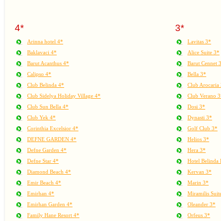
4*
3*
Arinna hotel 4*
Lavitas 3*
Baklavaci 4*
Alice Suite 3*
Barut Acanthus 4*
Barut Cennet 
Calipso 4*
Bella 3*
Club Belinda 4*
Club Arocaria
Club Sidelya Holiday Village 4*
Club Verano 3
Club Sun Bella 4*
Dosi 3*
Club Yek 4*
Dynasti 3*
Corinthia Excelsior 4*
Golf Club 3*
DEFNE GARDEN 4*
Helios 3*
Defne Garden 4*
Hera 3*
Defne Star 4*
Hotel Belinda
Diamond Beach 4*
Kervan 3*
Emir Beach 4*
Marin 3*
Emirhan 4*
Miramilis Suit
Emirhan Garden 4*
Oleander 3*
Family Hane Resort 4*
Orfeus 3*