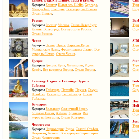
Египет. Отдых в Египте. Туры в Египет.
Club
Курорты
Египта
:
Шарм-эль-Шейх
,
Хургада
,
Тур
Макади Бэй
,
Эль Гуна
.
Все курорты Египта
.
Сид
Отели Египта
.
Россия
Bar
Курорты
Россия
:
Москва
,
Санкт-Петербург
,
Тур
Казань
,
Волгоград
.
Все курорты Россия
.
Сид
Отели Россия
.
Чехия
SID
Курорты
Чехия
:
Прага
,
Карловы Вары
,
Тур
Марианские Лазне
,
Франтишковы-Лазне
.
Все
Сид
курорты Чехия
.
Отели Чехия
.
Греция
Star
Курорты
Греция
:
Крит
,
Халкидики
,
Родос
,
Тур
Корфу
.
Все курорты Греция
.
Отели Греция
.
Сид
Тайланд. Отдых в Тайланде. Туры в
Gol
Тайланд
Тур
Курорты
Тайланда
:
Паттайя
,
Пхукет
,
Самуи
,
Сид
Пхи-Пхи
.
Все курорты Тайланда
.
Отели
Тайланда
.
Horu
Болгария
Holi
Курорты
Болгария
:
Солнечный берег
,
Тур
Золотые Пески
,
Албена
,
Кранево
.
Все
Сид
курорты Болгария
.
Отели Болгария
.
Just
Черногория
Тур
Курорты
Черногория
:
Будва
,
Святой Стефан
,
Сид
Петровац
,
Бечичи
.
Все курорты Черногория
.
Отели Черногория
.