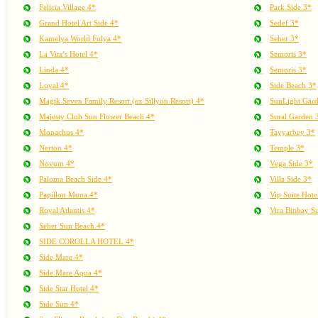
Felicia Village 4*
Park Side 3*
Grand Hotel Art Side 4*
Sedef 3*
Kamelya World Fulya 4*
Seher 3*
La Vita’s Hotel 4*
Semoris 3*
Linda 4*
Semoris 3*
Loyal 4*
Side Beach 3*
Magik Seven Family Resort (ex Sillyon Resort) 4*
SunLight Gar
Majesty Club Sun Flower Beach 4*
Sural Garden 
Monachus 4*
Tayyarbey 3*
Nerton 4*
Temple 3*
Novum 4*
Vega Side 3*
Paloma Beach Side 4*
Villa Side 3*
Papillon Muna 4*
Vip Suite Hot
Royal Atlantis 4*
Vira Binbay Su
Seher Sun Beach 4*
SIDE COROLLA HOTEL 4*
Side Mare 4*
Side Mare Aqua 4*
Side Star Hotel 4*
Side Sun 4*