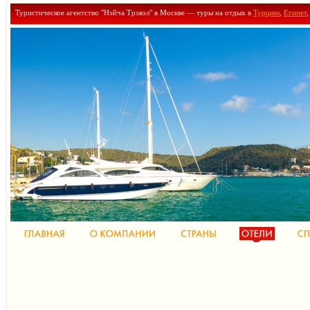
Туристическое агентство "Нэйча Трэвэл" в Москве — туры на отдых в
Турцию
,
Египет