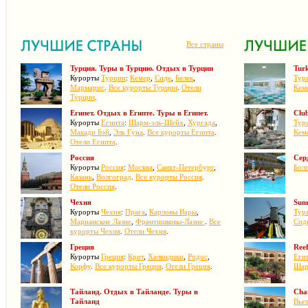
Все страны
Турция. Туры в Турцию. Отдых в Турции
Turk
Курорты
Турции
:
Кемер
,
Сиде
,
Белек
,
Тур
Мармарис
.
Все курорты Турции
.
Отели
Кем
Турции
.
Египет. Отдых в Египте. Туры в Египет.
Clu
Курорты
Египта
:
Шарм-эль-Шейх
,
Хургада
,
Тур
Макади Бэй
,
Эль Гуна
.
Все курорты Египта
.
Кем
Отели Египта
.
Россия
Сер
Курорты
Россия
:
Москва
,
Санкт-Петербург
,
Бол
Казань
,
Волгоград
.
Все курорты Россия
.
Отели Россия
.
Чехия
Sunr
Курорты
Чехия
:
Прага
,
Карловы Вары
,
Тур
Марианские Лазне
,
Франтишковы-Лазне
.
Все
Сид
курорты Чехия
.
Отели Чехия
.
Греция
Reef
Курорты
Греция
:
Крит
,
Халкидики
,
Родос
,
Егип
Корфу
.
Все курорты Греция
.
Отели Греция
.
Шар
Тайланд. Отдых в Тайланде. Туры в
Cha
Тайланд
Вье