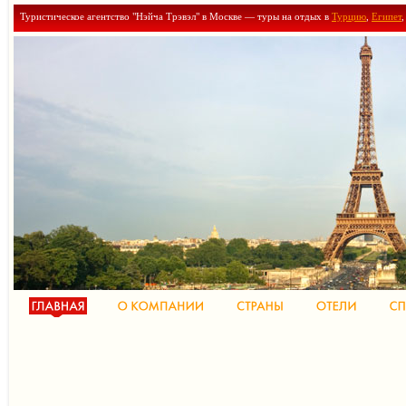
Туристическое агентство "Нэйча Трэвэл" в Москве — туры на отдых в
Турцию
,
Египет