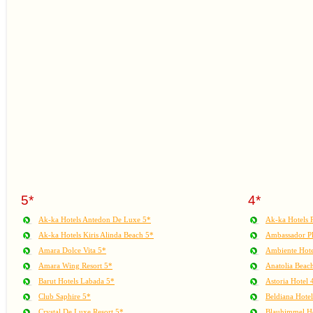
5*
4*
Ak-ka Hotels Antedon De Luxe 5*
Ak-ka Hotels 
Ak-ka Hotels Kiris Alinda Beach 5*
Ambassador Pl
Amara Dolce Vita 5*
Ambiente Hote
Amara Wing Resort 5*
Anatolia Beac
Barut Hotels Labada 5*
Astoria Hotel 
Club Saphire 5*
Beldiana Hote
Crystal De Luxe Resort 5*
Blauhimmel Ho