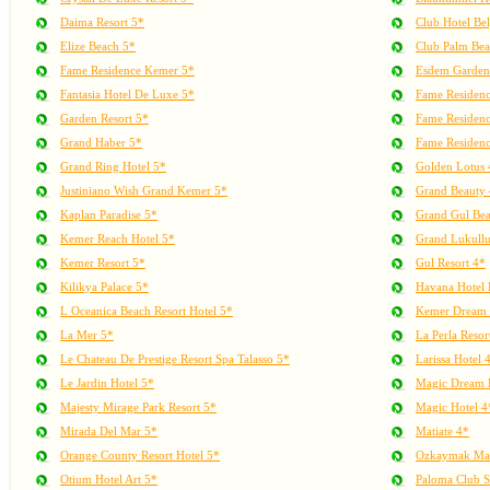
Daima Resort 5*
Club Hotel Be
Elize Beach 5*
Club Palm Bea
Fame Residence Kemer 5*
Esdem Garden
Fantasia Hotel De Luxe 5*
Fame Residen
Garden Resort 5*
Fame Residen
Grand Haber 5*
Fame Residen
Grand Ring Hotel 5*
Golden Lotus 
Justiniano Wish Grand Kemer 5*
Grand Beauty
Kaplan Paradise 5*
Grand Gul Bea
Kemer Reach Hotel 5*
Grand Lukullu
Kemer Resort 5*
Gul Resort 4*
Kilikya Palace 5*
Havana Hotel
L Oceanica Beach Resort Hotel 5*
Kemer Dream 
La Mer 5*
La Perla Resor
Le Chateau De Prestige Resort Spa Talasso 5*
Larissa Hotel 
Le Jardin Hotel 5*
Magic Dream R
Majesty Mirage Park Resort 5*
Magic Hotel 4
Mirada Del Mar 5*
Matiate 4*
Orange County Resort Hotel 5*
Ozkaymak Mar
Otium Hotel Art 5*
Paloma Club S