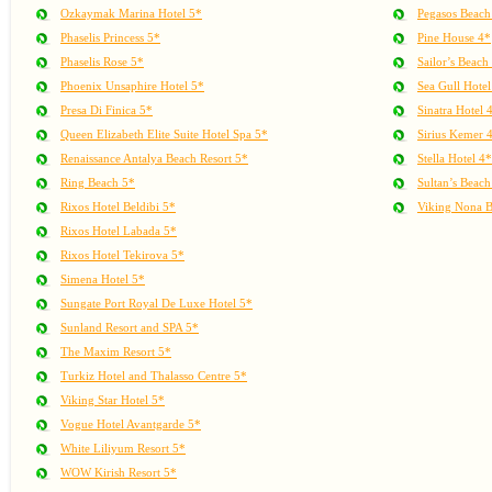
Ozkaymak Marina Hotel 5*
Pegasos Beach
Phaselis Princess 5*
Pine House 4*
Phaselis Rose 5*
Sailor’s Beach
Phoenix Unsaphire Hotel 5*
Sea Gull Hotel
Presa Di Finica 5*
Sinatra Hotel 
Queen Elizabeth Elite Suite Hotel Spa 5*
Sirius Kemer 
Renaissance Antalya Beach Resort 5*
Stella Hotel 4*
Ring Beach 5*
Sultan’s Beach
Rixos Hotel Beldibi 5*
Viking Nona 
Rixos Hotel Labada 5*
Rixos Hotel Tekirova 5*
Simena Hotel 5*
Sungate Port Royal De Luxe Hotel 5*
Sunland Resort and SPA 5*
The Maxim Resort 5*
Turkiz Hotel and Thalasso Centre 5*
Viking Star Hotel 5*
Vogue Hotel Avantgarde 5*
White Liliyum Resort 5*
WOW Kirish Resort 5*