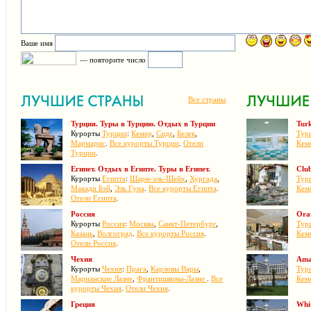
Ваше имя
— повторите число
Все страны
Турция. Туры в Турцию. Отдых в Турции
Turk
Курорты
Турции
:
Кемер
,
Сиде
,
Белек
,
Тур
Мармарис
.
Все курорты Турции
.
Отели
Кем
Турции
.
Египет. Отдых в Египте. Туры в Египет.
Clu
Курорты
Египта
:
Шарм-эль-Шейх
,
Хургада
,
Тур
Макади Бэй
,
Эль Гуна
.
Все курорты Египта
.
Кем
Отели Египта
.
Россия
Ora
Курорты
Россия
:
Москва
,
Санкт-Петербург
,
Тур
Казань
,
Волгоград
.
Все курорты Россия
.
Кем
Отели Россия
.
Чехия
Ama
Курорты
Чехия
:
Прага
,
Карловы Вары
,
Тур
Марианские Лазне
,
Франтишковы-Лазне
.
Все
Кем
курорты Чехия
.
Отели Чехия
.
Греция
Whit