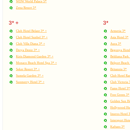
WOW World Palace 5*
Zena Resort 5*
3* +
3*
Club Hotel Belant 3* +
Armeria 3*
Club Hotel Sunbel 3* +
Asia Hotel 3*
Club Villa Diana 3* +
Aura 3*
Derya Deniz 3* +
Begonya Hote
Kiris Diamond Garden 3* +
Beldiana Park
Monaco Beach Hotel Spa 3* +
Belport Beach
Seker Resort 3* +
Britannia 3*
Sumela Garden 3* +
Club Hotel Ra
Sunmerry Hotel 3* +
Club Victoria 
Fame Hotel 3*
Free Green 3*
Golden Sun Ho
Hollywood Ho
Imeros Hotel 
Intersport Hot
Kaftans 3*