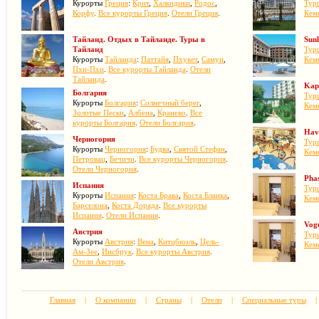
Курорты
Греция
:
Крит
,
Халкидики
,
Родос
,
Тур
Корфу
.
Все курорты Греция
.
Отели Греция
.
Кем
Тайланд. Отдых в Тайланде. Туры в
Sun
Тайланд
Тур
Курорты
Тайланда
:
Паттайя
,
Пхукет
,
Самуи
,
Кем
Пхи-Пхи
.
Все курорты Тайланда
.
Отели
Тайланда
.
Kap
Болгария
Тур
Курорты
Болгария
:
Солнечный берег
,
Кем
Золотые Пески
,
Албена
,
Кранево
.
Все
курорты Болгария
.
Отели Болгария
.
Hav
Черногория
Тур
Курорты
Черногория
:
Будва
,
Святой Стефан
,
Кем
Петровац
,
Бечичи
.
Все курорты Черногория
.
Отели Черногория
.
Phas
Испания
Тур
Курорты
Испания
:
Коста Брава
,
Коста Бланка
,
Кем
Барселона
,
Коста Дорада
.
Все курорты
Испания
.
Отели Испания
.
Vog
Австрия
Тур
Курорты
Австрия
:
Вена
,
Китцбюэль
,
Цель-
Кем
Ам-Зее
,
Инсбрук
.
Все курорты Австрия
.
Отели Австрия
.
Главная
|
О компании
|
Страны
|
Отели
|
Специальные туры
|