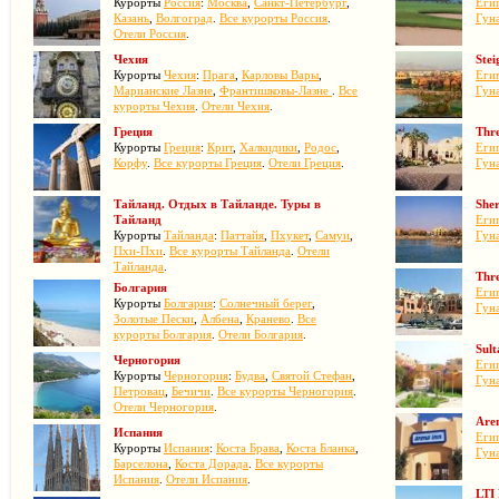
Курорты
Россия
:
Москва
,
Санкт-Петербург
,
Егип
Казань
,
Волгоград
.
Все курорты Россия
.
Гун
Отели Россия
.
Чехия
Stei
Курорты
Чехия
:
Прага
,
Карловы Вары
,
Егип
Марианские Лазне
,
Франтишковы-Лазне
.
Все
Гун
курорты Чехия
.
Отели Чехия
.
Греция
Thr
Курорты
Греция
:
Крит
,
Халкидики
,
Родос
,
Егип
Корфу
.
Все курорты Греция
.
Отели Греция
.
Гун
Тайланд. Отдых в Тайланде. Туры в
She
Тайланд
Егип
Курорты
Тайланда
:
Паттайя
,
Пхукет
,
Самуи
,
Гун
Пхи-Пхи
.
Все курорты Тайланда
.
Отели
Тайланда
.
Thr
Болгария
Егип
Курорты
Болгария
:
Солнечный берег
,
Гун
Золотые Пески
,
Албена
,
Кранево
.
Все
курорты Болгария
.
Отели Болгария
.
Sult
Черногория
Егип
Курорты
Черногория
:
Будва
,
Святой Стефан
,
Гун
Петровац
,
Бечичи
.
Все курорты Черногория
.
Отели Черногория
.
Are
Испания
Егип
Курорты
Испания
:
Коста Брава
,
Коста Бланка
,
Гун
Барселона
,
Коста Дорада
.
Все курорты
Испания
.
Отели Испания
.
LTI 