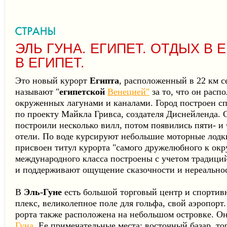
ЭЛЬ ГУНА. ЕГИПЕТ. ОТДЫХ В 
В ЕГИПЕТ.
Это новый курорт
Египта
, расположенный в 22 км 
на­зывают "
египетской
Венецией"
за то, что он расп
окру­женных лагунами и каналами. Город построен с
по проекту Майкла Гривса, создателя Диснейленда. С
построили не­сколько вилл, потом появились пяти- и
отели. По воде курсируют не­большие моторные лодки
присвоен титул курорта "са­мого дружелюбного к ок
международного класса по­строены с учетом традици
и поддерживают ощущение сказочности и нереально
В
Эль-Гуне
есть большой торговый центр и спортив
плекс, великолепное поле для гольфа, свой аэропорт.
рорта также расположена на небольшом островке. Он
Гуна
. Ее примечательные места: восточный базар, то