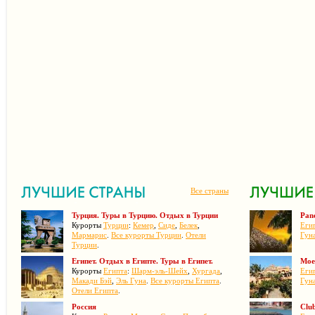
Все страны
Турция. Туры в Турцию. Отдых в Турции
Pan
Курорты
Турции
:
Кемер
,
Сиде
,
Белек
,
Егип
Мармарис
.
Все курорты Турции
.
Отели
Гун
Турции
.
Египет. Отдых в Египте. Туры в Египет.
Moe
Курорты
Египта
:
Шарм-эль-Шейх
,
Хургада
,
Егип
Макади Бэй
,
Эль Гуна
.
Все курорты Египта
.
Гун
Отели Египта
.
Россия
Clu