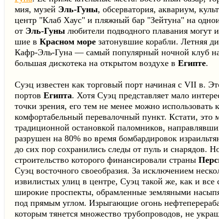
мия, музей
Эль-Гуны
, обсерватория, аквариум, кул
центр "Клаб Хаус" и пляжный бар "Зейтуна" на одно
от
Эль-Гуны
любители подводного плавания могут и
шие в
Красном море
затонувшие корабли. Летняя ди
Кафр-Эль-Гуна — самый популярный ночной клуб н
большая дискотека на открытом воздухе в
Египте
.
Суэц известен как торговый порт начиная с VII в. Э
пор­тов
Египта
. Хотя Суэц представляет мало интере
точки зрения, его тем не менее можно использовать 
комфортабельный перевалочный пункт. Кстати, это 
традиционной останов­кой паломников, направлявши
разрушен на 80% во вре­мя бомбардировок израильтя
до сих пор сохранились следы от пуль и снарядов. Н
строительство которого финансировали страны
Перс
Суэц восточного своеоб­разия. За исключением неско
извилистых улиц в центре, Суэц та­кой же, как и все
широкие проспекты, обрамленные зем­ляными насып
под прямым углом. Изрыгающие огонь нефтеперераб
которым тянется множество трубопрово­дов, не украш