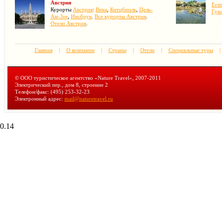
Австрия
Егип
Курорты
Австрия
:
Вена
,
Китцбюэль
,
Цель-
Гун
Ам-Зее
,
Инсбрук
.
Все курорты Австрия
.
Отели Австрия
.
Главная
|
О компании
|
Страны
|
Отели
|
Специальные туры
|
© ООО туристическое агентство «Nature Travel», 2007-2011
Электрический пер., дом 8, строение 2
Телефон/факс: (495) 253-32-23
Электронный адрес:
mail@naturetravel.ru
0.14