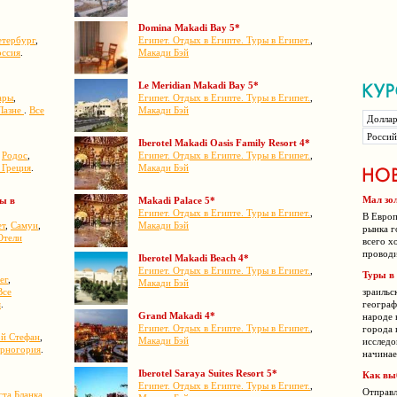
Domina Makadi Bay 5*
етербург
,
Египет. Отдых в Египте. Туры в Египет.
,
оссия
.
Макади Бэй
Le Meridian Makadi Bay 5*
ары
,
Египет. Отдых в Египте. Туры в Египет.
,
Лазне
.
Все
Макади Бэй
Iberotel Makadi Oasis Family Resort 4*
,
Родос
,
Египет. Отдых в Египте. Туры в Египет.
,
 Греция
.
Макади Бэй
Мал зол
ры в
Makadi Palace 5*
Египет. Отдых в Египте. Туры в Египет.
,
В Европ
ет
,
Самуи
,
Макади Бэй
рынка г
Отели
всего х
проводи
Iberotel Makadi Beach 4*
Египет. Отдых в Египте. Туры в Египет.
,
Туры в
ег
,
Макади Бэй
Все
зраильс
я
.
географ
Grand Makadi 4*
народе 
Египет. Отдых в Египте. Туры в Египет.
,
города 
ой Стефан
,
Макади Бэй
исследо
ерногория
.
начинае
Iberotel Saraya Suites Resort 5*
Как вы
Египет. Отдых в Египте. Туры в Египет.
,
Отправл
ста Бланка
,