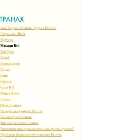
ипет. Отдых в Египте. Туры в Египет.
Шарм-эль-Шейх
Хургада
Макади Бэй
Эль Гуна
Дахаб
Александрия
Асуан
Каир
Сафага
Сома Бэй
Марса Алам
Луксор
Отели Египта
Погода на курортах Египта
Аниматоры в Египте
Фитнесс в отелях Египта
Романтическое путешествие: как лучше одеться?
Проблема безопасности в отелях Египта