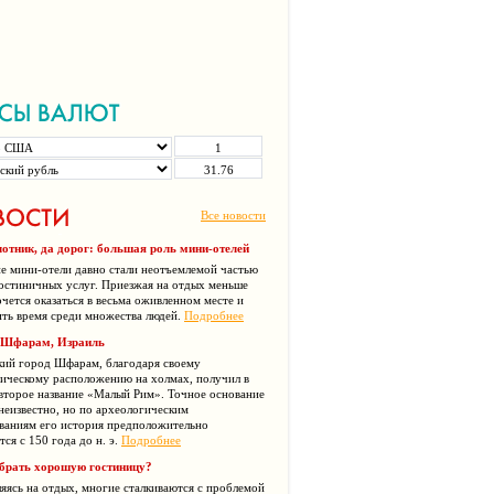
Все новости
отник, да дорог: большая роль мини-отелей
е мини-отели давно стали неотъемлемой частью
остиничных услуг. Приезжая на отдых меньше
очется оказаться в весьма оживленном месте и
ть время среди множества людей.
Подробнее
 Шфарам, Израиль
кий город Шфарам, благодаря своему
ическому расположению на холмах, получил в
второе название «Малый Рим». Точное основание
неизвестно, но по археологическим
ваниям его история предположительно
тся с 150 года до н. э.
Подробнее
брать хорошую гостиницу?
яясь на отдых, многие сталкиваются с проблемой