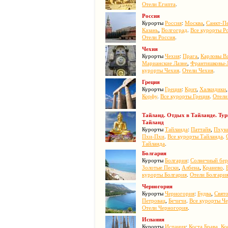
Отели Египта
.
Россия
Курорты
Россия
:
Москва
,
Санкт-П
Казань
,
Волгоград
.
Все курорты Р
Отели Россия
.
Чехия
Курорты
Чехия
:
Прага
,
Карловы В
Марианские Лазне
,
Франтишковы-
курорты Чехия
.
Отели Чехия
.
Греция
Курорты
Греция
:
Крит
,
Халкидики
Корфу
.
Все курорты Греция
.
Отели
Тайланд. Отдых в Тайланде. Ту
Тайланд
Курорты
Тайланда
:
Паттайя
,
Пхук
Пхи-Пхи
.
Все курорты Тайланда
.
Тайланда
.
Болгария
Курорты
Болгария
:
Солнечный бер
Золотые Пески
,
Албена
,
Кранево
.
курорты Болгария
.
Отели Болгари
Черногория
Курорты
Черногория
:
Будва
,
Свят
Петровац
,
Бечичи
.
Все курорты Ч
Отели Черногория
.
Испания
Курорты
Испания
:
Коста Брава
,
Ко