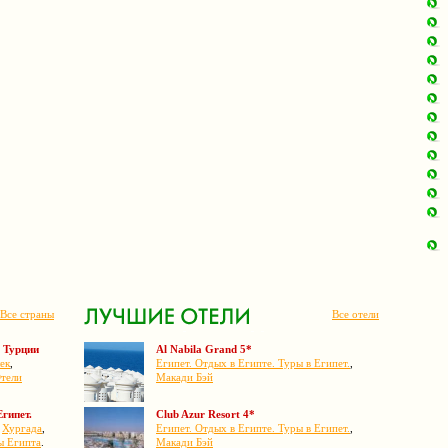
Все страны
Все отели
 Турции
Al Nabila Grand 5*
ек
,
Египет. Отдых в Египте. Туры в Египет.
,
тели
Макади Бэй
Египет.
Club Azur Resort 4*
,
Хургада
,
Египет. Отдых в Египте. Туры в Египет.
,
ы Египта
.
Макади Бэй