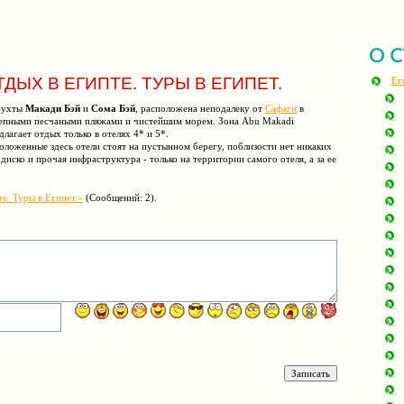
ТДЫХ В ЕГИПТЕ. ТУРЫ В ЕГИПЕТ.
Ег
 бухты
Макади Бэй
и
Сома Бэй
, расположена неподалеку от
Сафаги
в
олепными песчаными пляжами и чистейшим морем. Зона Abu Makadi
лагает отдых только в отелях 4* и 5*.
оложенные здесь отели стоят на пустынном берегу, поблизости нет никаких
диско и прочая инфраструктура - только на территории самого отеля, а за ее
е. Туры в Египет.»
(Сообщений: 2).