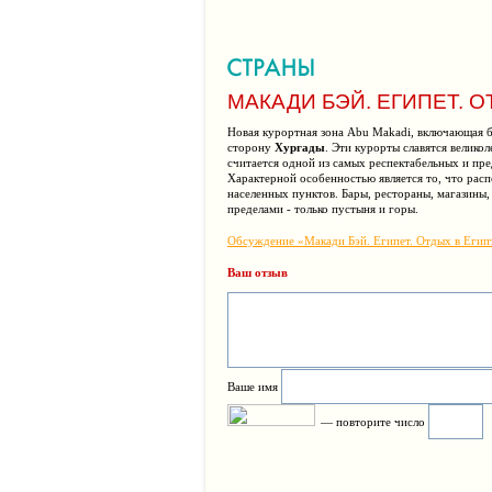
МАКАДИ БЭЙ. ЕГИПЕТ. О
Новая курортная зона Abu Makadi, включающая
сторону
Хургады
. Эти курорты славятся велик
считается одной из самых респектабельных и пред
Характерной особенностью является то, что расп
населенных пунктов. Бары, рестораны, магазины, 
пределами - только пустыня и горы.
Обсуждение «Макади Бэй. Египет. Отдых в Египт
Ваш отзыв
Ваше имя
— повторите число