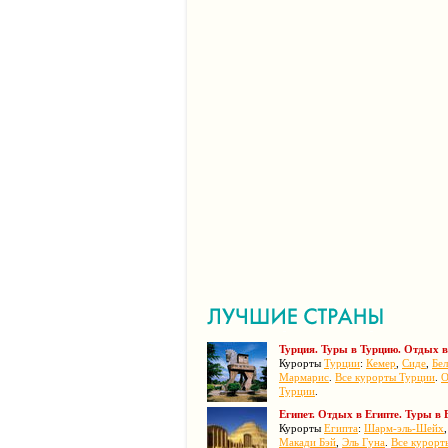
Турция. Туры в Турцию. Отдых в
Курорты
Турции
:
Кемер
,
Сиде
,
Бел
Мармарис
.
Все курорты Турции
.
О
Турции
.
Египет. Отдых в Египте. Туры в 
Курорты
Египта
:
Шарм-эль-Шейх
Макади Бэй
,
Эль Гуна
.
Все курорт