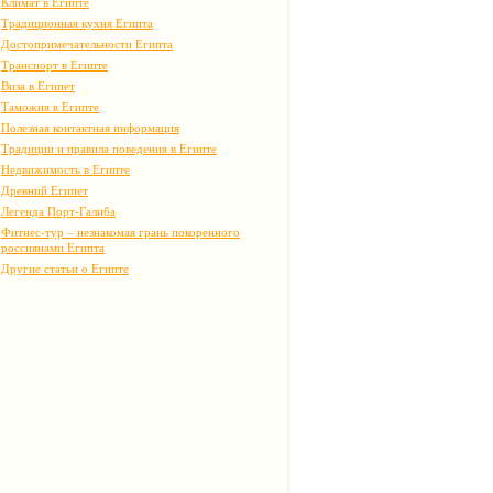
Климат в Египте
Традиционная кухня Египта
Достопримечательности Египта
Транспорт в Египте
Виза в Египет
Таможня в Египте
Полезная контактная информация
Традиции и правила поведения в Египте
Недвижимость в Египте
Древний Египет
Легенда Порт-Галиба
Фитнес-тур – незнакомая грань покоренного
россиянами Египта
Другие статьи о Египте