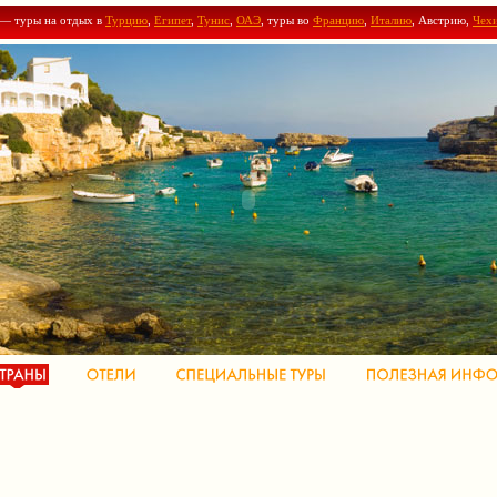
 — туры на отдых в
Турцию
,
Египет
,
Тунис
,
ОАЭ
, туры во
Францию
,
Италию
, Австрию,
Чех