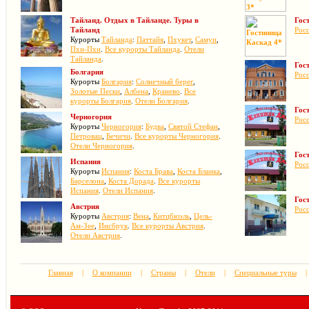
Тайланд. Отдых в Тайланде. Туры в
Гос
Тайланд
Рос
Курорты
Тайланда
:
Паттайя
,
Пхукет
,
Самуи
,
Пхи-Пхи
.
Все курорты Тайланда
.
Отели
Тайланда
.
Гос
Болгария
Рос
Курорты
Болгария
:
Солнечный берег
,
Золотые Пески
,
Албена
,
Кранево
.
Все
курорты Болгария
.
Отели Болгария
.
Гос
Черногория
Рос
Курорты
Черногория
:
Будва
,
Святой Стефан
,
Петровац
,
Бечичи
.
Все курорты Черногория
.
Отели Черногория
.
Гос
Испания
Рос
Курорты
Испания
:
Коста Брава
,
Коста Бланка
,
Барселона
,
Коста Дорада
.
Все курорты
Испания
.
Отели Испания
.
Гос
Австрия
Рос
Курорты
Австрия
:
Вена
,
Китцбюэль
,
Цель-
Ам-Зее
,
Инсбрук
.
Все курорты Австрия
.
Отели Австрия
.
Главная
|
О компании
|
Страны
|
Отели
|
Специальные туры
|