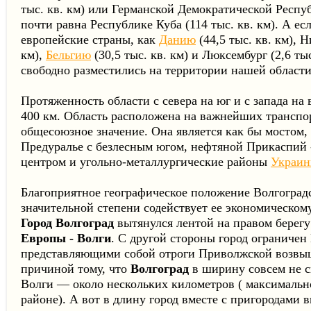
тыс. кв. км) или Германской Демократической Респуб
почти равна Республике Куба (114 тыс. кв. км). А есл
европейские страны, как
Данию
(44,5 тыс. кв. км), 
км),
Бельгию
(30,5 тыс. кв. км) и Люксембург (2,6 тыс
свободно разместились на территории нашей области
Протяженность области с севера на юг и с запада на 
400 км. Область расположена на важнейших трансп
общесоюзное значение. Она является как бы мостом
Предуралье с безлесным югом, нефтяной Прикаспий
центром и угольно-металлургические районы
Украи
Благоприятное географическое положение Волгоград
значительной степени содействует ее экономическом
Город Волгоград
вытянулся лентой на правом берег
Европы - Волги
. С другой стороны город ограниче
представляющими собой отроги Приволжской возвыш
причиной тому, что
Волгоград
в ширину совсем не с
Волги — около нескольких километров ( максимальн
районе). А вот в длину город вместе с пригородами в