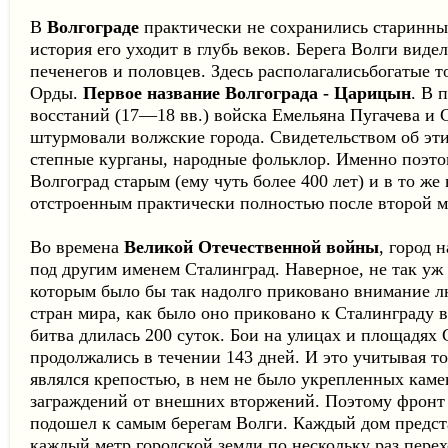
В
Волгограде
практически не сохранились старинны
история его уходит в глубь веков. Берега Волги виде
печенегов и половцев. Здесь располагалисьбогатые 
Орды.
Первое название Волгограда - Царицын
. В 
восстаний (17—18 вв.) войска Емельяна Пугачева и 
штурмовали волжские города. Свидетельством об эт
степные курганы, народные фольклор. Именно поэто
Волгоград старым (ему чуть более 400 лет) и в то же
отстроенным практически полностью после второй 
Во времена
Великой Отечественной войны
, город 
под другим именем Сталинград. Наверное, не так уж 
которым было бы так надолго приковано внимание л
стран мира, как было оно приковано к Сталинграду в
битва длилась 200 суток. Бои на улицах и площадях
продолжались в течении 143 дней. И это учитывая тот
являлся крепостью, в нем не было укрепленных каме
заграждений от внешних вторжений. Поэтому фронт
подошел к самым берегам Волги. Каждый дом предста
каждый метр городской земли по нескольку раз перех