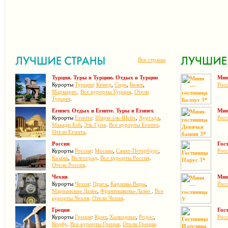
Все страны
Турция. Туры в Турцию. Отдых в Турции
Мин
Курорты
Турции
:
Кемер
,
Сиде
,
Белек
,
Рос
Мармарис
.
Все курорты Турции
.
Отели
Турции
.
Египет. Отдых в Египте. Туры в Египет.
Мин
Курорты
Египта
:
Шарм-эль-Шейх
,
Хургада
,
Рос
Макади Бэй
,
Эль Гуна
.
Все курорты Египта
.
Отели Египта
.
Россия
Гос
Курорты
Россия
:
Москва
,
Санкт-Петербург
,
Рос
Казань
,
Волгоград
.
Все курорты Россия
.
Отели Россия
.
Чехия
Мин
Курорты
Чехия
:
Прага
,
Карловы Вары
,
Рос
Марианские Лазне
,
Франтишковы-Лазне
.
Все
курорты Чехия
.
Отели Чехия
.
Греция
Гос
Курорты
Греция
:
Крит
,
Халкидики
,
Родос
,
Рос
Корфу
.
Все курорты Греция
.
Отели Греция
.