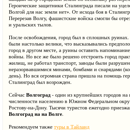
Героические защитники Сталинграда писали на уцел
Волгой для нас земли нет». От исхода боя в Сталингр
Перерезав Волгу, фашистские войска смогли бы отре
и уральских тылов.
После освобождения, город был в сплошных руинах
были настолько велики, что высказывались предпол
город в другом месте, а руины оставить напоминани
войны. Но все же было решено отстроить город прак
жилищ, не работал транспорт, заводы были разрушен
неразорвавшимися минами, бомбами и снарядами (ко
день). Но вся огромная страна пришла на помощь гер
Сталинград был возрожден.
Сейчас
Волгоград
- один из крупнейших городов на 
численности населению в Южном Федеральном округ
Ростову-на-Дону. Тысячи туристов ежегодно приезж
Волгоград на на Волге
.
Рекомендуем также
туры в Тайланд