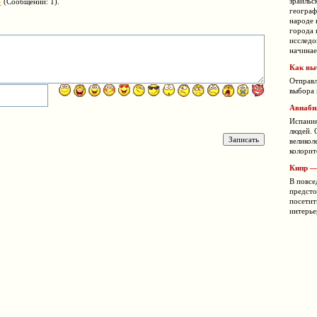
зраильс
»
(Сообщений: 1).
географ
народе 
города 
исследо
начинае
Как вы
Отправл
выбора 
Авиаби
Испания
людей. 
великол
колори
Кипр —
В повсе
предсто
посетит
интерье