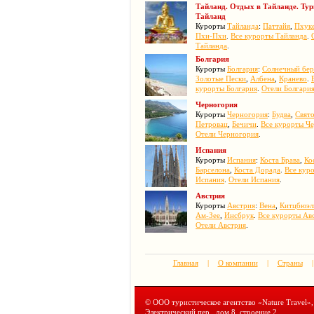
Тайланд. Отдых в Тайланде. Ту
Тайланд
Курорты
Тайланда
:
Паттайя
,
Пхук
Пхи-Пхи
.
Все курорты Тайланда
.
Тайланда
.
Болгария
Курорты
Болгария
:
Солнечный бер
Золотые Пески
,
Албена
,
Кранево
.
курорты Болгария
.
Отели Болгари
Черногория
Курорты
Черногория
:
Будва
,
Свят
Петровац
,
Бечичи
.
Все курорты Ч
Отели Черногория
.
Испания
Курорты
Испания
:
Коста Брава
,
Ко
Барселона
,
Коста Дорада
.
Все кур
Испания
.
Отели Испания
.
Австрия
Курорты
Австрия
:
Вена
,
Китцбюэл
Ам-Зее
,
Инсбрук
.
Все курорты Ав
Отели Австрия
.
Главная
|
О компании
|
Страны
|
© ООО туристическое агентство «Nature Travel»
Электрический пер., дом 8, строение 2