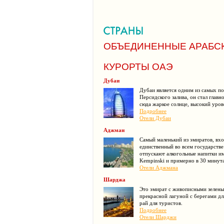
ОБЪЕДИНЕННЫЕ АРАБС
КУРОРТЫ ОАЭ
Дубаи
Дубаи является одним из самых п
Персидского залива, он стал глав
сюда жаркое солнце, высокий уров
Подробнее
Отели Дубаи
Аджман
Самый маленький из эмиратов, вхо
единственный во всем государстве
отпускают алкогольные напитки и
Kempinski и примерно в 30 минут
Отели Аджмана
Шарджа
Это эмират с живописными зелены
прекрасной лагуной с берегами дл
рай для туристов.
Подробнее
Отели Шарджи