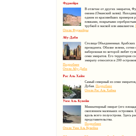
Фуджейра
В отличие от других эмиратов, Фу
океана (Оманский залив). Находящ
одним из красивейших примеров р
пляжами, покрытыми серебристым 
трубкой и маской или аквалангом.
Отели Фуджейры
Абу-Даби
Столица Объединенных Арабских 
президента. Обилие зелени, сотни
набережная по которой любят гуля
семи эмиратов. Его территория с
эмирату относится и 200 острово
Подробнее
Отели Абу-Даби
Рас Аль Хайм
Самый северный из семи эмиратов
Дубая.
Подробнее
Отели Рас Аль Хайма
Умм Аль Кувейн
Миниатюрный эмират (его площадь
скоплением маленьких островков. 
вдоль всего полуострова. Здесь р
представительства.
Подробнее
Отели Умм Аль Кувейна