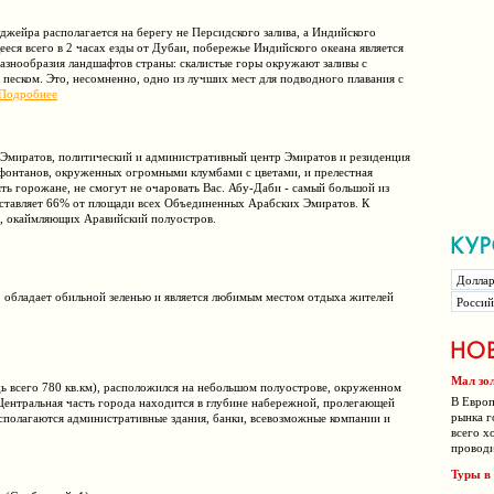
джейра располагается на берегу не Персидского залива, а Индийского
ееся всего в 2 часах езды от Дубаи, побережье Индийского океана является
азнообразия ландшафтов страны: скалистые горы окружают заливы с
песком. Это, несомненно, одно из лучших мест для подводного плавания с
Подробнее
Эмиратов, политический и административный центр Эмиратов и резиденция
 фонтанов, окруженных огромными клумбами с цветами, и прелестная
ть горожане, не смогут не очаровать Вас. Абу-Даби - самый большой из
оставляет 66% от площади всех Объединенных Арабских Эмиратов. К
в, окаймляющих Аравийский полуостров.
, обладает обильной зеленью и является любимым местом отдыха жителей
Мал зол
 всего 780 кв.км), расположился на небольшом полуострове, окруженном
В Европ
Центральная часть города находится в глубине набережной, пролегающей
рынка г
асполагаются административные здания, банки, всевозможные компании и
всего х
проводи
Туры в