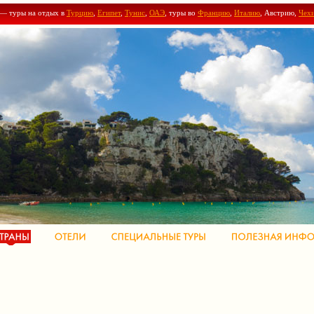
 — туры на отдых в
Турцию
,
Египет
,
Тунис
,
ОАЭ
, туры во
Францию
,
Италию
, Австрию,
Чех