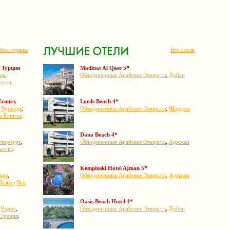
Все страны
Все отели
 Турции
Madinat Al Qasr 5*
ек
,
Объединенные Арабские Эмираты
,
Дубаи
тели
Египет.
Lords Beach 4*
,
Хургада
,
Объединенные Арабские Эмираты
,
Шарджа
ы Египта
.
Dana Beach 4*
етербург
,
Объединенные Арабские Эмираты
,
Аджман
оссия
.
Kempinski Hotel Ajman 5*
ары
,
Объединенные Арабские Эмираты
,
Аджман
Лазне
.
Все
Oasis Beach Hotel 4*
,
Родос
,
Объединенные Арабские Эмираты
,
Дубаи
 Греция
.