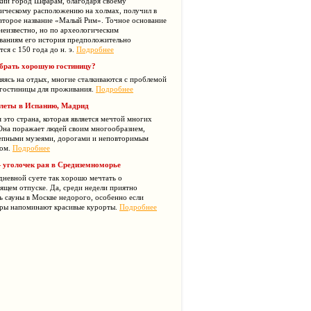
кий город Шфарам, благодаря своему
ическому расположению на холмах, получил в
второе название «Малый Рим». Точное основание
неизвестно, но по археологическим
ваниям его история предположительно
тся с 150 года до н. э.
Подробнее
брать хорошую гостиницу?
яясь на отдых, многие сталкиваются с проблемой
гостиницы для проживания.
Подробнее
леты в Испанию, Мадрид
 это страна, которая является мечтой многих
Она поражает людей своим многообразием,
епными музеями, дорогами и неповторимым
том.
Подробнее
 уголочек рая в Средиземноморье
дневной суете так хорошо мечтать о
ящем отпуске. Да, среди недели приятно
ь сауны в Москве недорого, особенно если
ры напоминают красивые курорты.
Подробнее