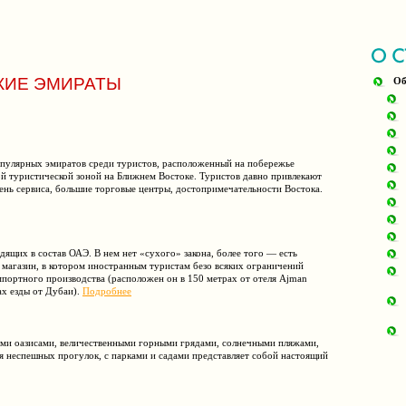
КИЕ ЭМИРАТЫ
Об
опулярных эмиратов среди туристов, расположенный на побережье
ной туристической зоной на Ближнем Востоке. Туристов давно привлекают
ень сервиса, большие торговые центры, достопримечательности Востока.
дящих в состав ОАЭ. В нем нет «сухого» закона, более того — есть
 магазин, в котором иностранным туристам безо всяких ограничений
мпортного производства (расположен он в 150 метрах от отеля Ajman
ах езды от Дубаи).
Подробнее
ми оазисами, величественными горными грядами, солнечными пляжами,
я неспешных прогулок, с парками и садами представляет собой настоящий