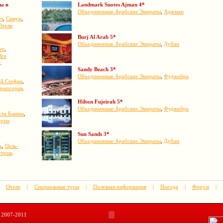
ры в
Landmark Suotes Ajman 4*
Объединенные Арабские Эмираты
,
Аджман
ет
,
Самуи
,
Отели
Burj Al Arab 5*
Объединенные Арабские Эмираты
,
Дубаи
ег
,
Все
я
.
Sandy Beach 3*
Объединенные Арабские Эмираты
,
Фуджейра
ой Стефан
,
ерногория
.
Hilton Fujeirah 5*
Объединенные Арабские Эмираты
,
Фуджейра
ста Бланка
,
орты
Sun Sands 3*
Объединенные Арабские Эмираты
,
Дубаи
ь
,
Цель-
стрия
.
Отели
|
Специальные туры
|
Полезная информация
|
Погода
|
Форум
|
, 2007-2011