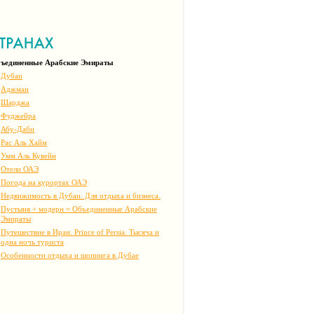
ъединенные Арабские Эмираты
Дубаи
Аджман
Шарджа
Фуджейра
Абу-Даби
Рас Аль Хайм
Умм Аль Кувейн
Отели ОАЭ
Погода на курортах ОАЭ
Недвижимость в Дубаи. Для отдыха и бизнеса.
Пустыня + модерн = Объединенные Арабские
Эмираты
Путешествие в Иран. Prince of Persia. Тысяча и
одна ночь туриста
Особенности отдыха и шопинга в Дубае