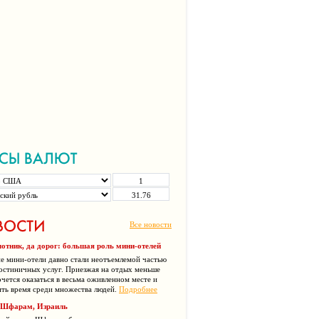
Все новости
отник, да дорог: большая роль мини-отелей
е мини-отели давно стали неотъемлемой частью
остиничных услуг. Приезжая на отдых меньше
очется оказаться в весьма оживленном месте и
ть время среди множества людей.
Подробнее
 Шфарам, Израиль