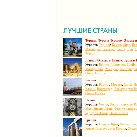
Турция. Туры в Турцию. Отдых в
Курорты
Турции
:
Кемер
,
Сиде
,
Бел
Мармарис
.
Все курорты Турции
.
О
Турции
.
Египет. Отдых в Египте. Туры в 
Курорты
Египта
:
Шарм-эль-Шейх
Макади Бэй
,
Эль Гуна
.
Все курорт
Отели Египта
.
Россия
Курорты
Россия
:
Москва
,
Санкт-П
Казань
,
Волгоград
.
Все курорты Р
Отели Россия
.
Чехия
Курорты
Чехия
:
Прага
,
Карловы В
Марианские Лазне
,
Франтишковы-
курорты Чехия
.
Отели Чехия
.
Греция
Курорты
Греция
:
Крит
,
Халкидики
Корфу
.
Все курорты Греция
.
Отели