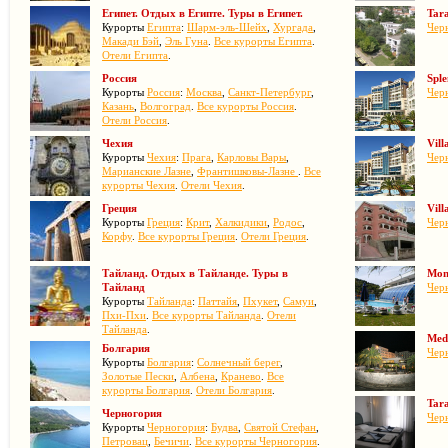
Египет. Отдых в Египте. Туры в Египет.
Tara
Курорты
Египта
:
Шарм-эль-Шейх
,
Хургада
,
Чер
Макади Бэй
,
Эль Гуна
.
Все курорты Египта
.
Отели Египта
.
Россия
Sple
Курорты
Россия
:
Москва
,
Санкт-Петербург
,
Чер
Казань
,
Волгоград
.
Все курорты Россия
.
Отели Россия
.
Чехия
Vill
Курорты
Чехия
:
Прага
,
Карловы Вары
,
Чер
Марианские Лазне
,
Франтишковы-Лазне
.
Все
курорты Чехия
.
Отели Чехия
.
Греция
Vil
Курорты
Греция
:
Крит
,
Халкидики
,
Родос
,
Чер
Корфу
.
Все курорты Греция
.
Отели Греция
.
Тайланд. Отдых в Тайланде. Туры в
Mon
Тайланд
Чер
Курорты
Тайланда
:
Паттайя
,
Пхукет
,
Самуи
,
Пхи-Пхи
.
Все курорты Тайланда
.
Отели
Тайланда
.
Med
Болгария
Чер
Курорты
Болгария
:
Солнечный берег
,
Золотые Пески
,
Албена
,
Кранево
.
Все
курорты Болгария
.
Отели Болгария
.
Tara
Черногория
Чер
Курорты
Черногория
:
Будва
,
Святой Стефан
,
Петровац
,
Бечичи
.
Все курорты Черногория
.