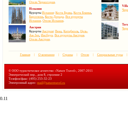
Отели Черногория
.
Vill
Испания
Чер
Курорты
Испания
:
Коста Брава
,
Коста Бланка
,
Барселона
,
Коста Дорада
.
Все курорты
Испания
.
Отели Испания
.
Tar
Австрия
Чер
Курорты
Австрия
:
Вена
,
Китцбюэль
,
Цель-
Ам-Зее
,
Инсбрук
.
Все курорты Австрия
.
Отели Австрия
.
Главная
|
О компании
|
Страны
|
Отели
|
Специальные туры
|
© ООО туристическое агентство «Nature Travel», 2007-2011
Электрический пер., дом 8, строение 2
Телефон/факс: (495) 253-32-23
Электронный адрес:
mail@naturetravel.ru
0.11