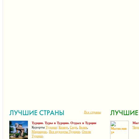
Все страны
Турция. Туры в Турцию. Отдых в Турции
Маг
Курорты
Турции
:
Кемер
,
Сиде
,
Белек
,
Чер
Мармарис
.
Все курорты Турции
.
Отели
Турции
.