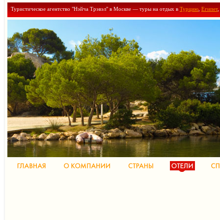
Туристическое агентство "Нэйча Трэвэл" в Москве — туры на отдых в
Турцию
,
Египет