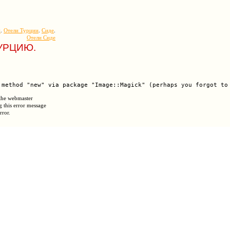
и
.
Отели Турции
.
Сиде
.
Отели Сиде
ТУРЦИЮ.
 the webmaster
g this error message
rror.