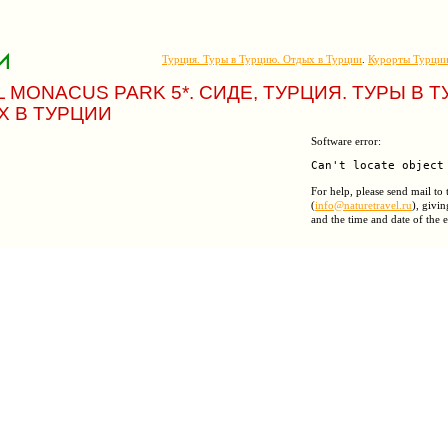
Турция. Туры в Турцию. Отдых в Турции
.
Курорты Турци
 MONACUS PARK 5*. СИДЕ, ТУРЦИЯ. ТУРЫ В 
Х В ТУРЦИИ
Software error:
For help, please send mail to
(
info@naturetravel.ru
), givin
and the time and date of the e