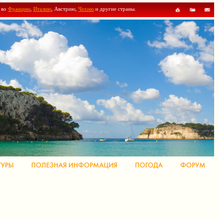
ы во
Францию
,
Италию
, Австрию,
Чехию
и другие страны.