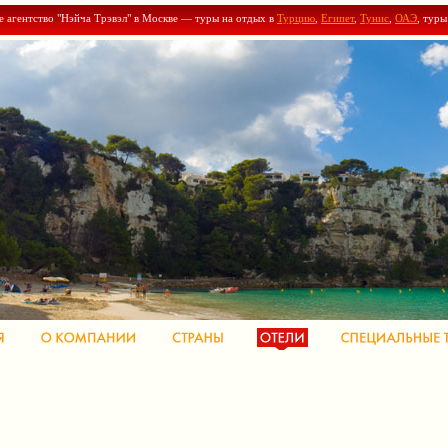
е агентство "Нэйча Трэвэл" в Москве — туры на отдых в
Турцию
,
Египет
,
Тунис
,
ОАЭ
, тур