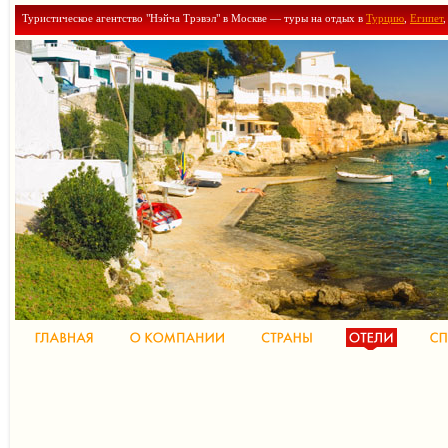
Туристическое агентство "Нэйча Трэвэл" в Москве — туры на отдых в
Турцию
,
Египет