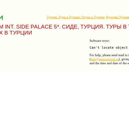
Турция. Туры в Турцию. Отдых в Турции
.
Курорты Турци
M INT. SIDE PALACE 5*. СИДЕ, ТУРЦИЯ. ТУРЫ 
Х В ТУРЦИИ
Software error:
For help, please send mail to
(
info@naturetravel.ru
), givin
and the time and date of the e