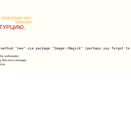
и
.
Отели Турции
.
Сиде
.
Отели Сиде
В ТУРЦИЮ.
 the webmaster
g this error message
rror.