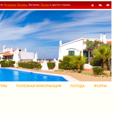
ы во
Францию
,
Италию
, Австрию,
Чехию
и другие страны.