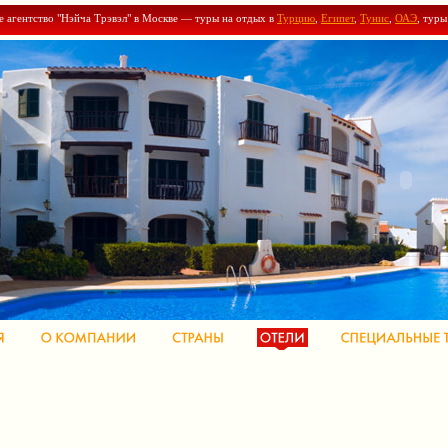
е агентство "Нэйча Трэвэл" в Москве — туры на отдых в
Турцию
,
Египет
,
Тунис
,
ОАЭ
, тур