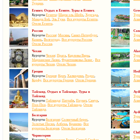
Турции
.
Египет. Отдых в Египте. Туры в Египет.
Gre
Курорты
Египта
:
Шарм-эль-Шейх
,
Хургада
,
Тур
Макади Бэй
,
Эль Гуна
.
Все курорты Египта
.
Ала
Отели Египта
.
Россия
Conc
Курорты
Россия
:
Москва
,
Санкт-Петербург
,
Тур
Казань
,
Волгоград
.
Все курорты Россия
.
Ала
Отели Россия
.
Чехия
Ala
Курорты
Чехия
:
Прага
,
Карловы Вары
,
Тур
Марианские Лазне
,
Франтишковы-Лазне
.
Все
Ала
курорты Чехия
.
Отели Чехия
.
Греция
Hed
Курорты
Греция
:
Крит
,
Халкидики
,
Родос
,
Тур
Корфу
.
Все курорты Греция
.
Отели Греция
.
Ала
Тайланд. Отдых в Тайланде. Туры в
Ayd
Тайланд
Тур
Курорты
Тайланда
:
Паттайя
,
Пхукет
,
Самуи
,
Ала
Пхи-Пхи
.
Все курорты Тайланда
.
Отели
Тайланда
.
Ayd
Болгария
Тур
Курорты
Болгария
:
Солнечный берег
,
Ала
Золотые Пески
,
Албена
,
Кранево
.
Все
курорты Болгария
.
Отели Болгария
.
Club
Черногория
Тур
Курорты
Черногория
:
Будва
,
Святой Стефан
,