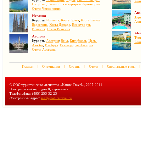
Ала
Петровац
,
Бечичи
.
Все курорты Черногория
.
Отели Черногория
.
Ana
Испания
Тур
Курорты
Испания
:
Коста Брава
,
Коста Бланка
,
Ала
Барселона
,
Коста Дорада
.
Все курорты
Испания
.
Отели Испания
.
Alai
Австрия
Тур
Курорты
Австрия
:
Вена
,
Китцбюэль
,
Цель-
Ала
Ам-Зее
,
Инсбрук
.
Все курорты Австрия
.
Отели Австрия
.
Главная
|
О компании
|
Страны
|
Отели
|
Специальные туры
|
© ООО туристическое агентство «Nature Travel», 2007-2011
Электрический пер., дом 8, строение 2
Телефон/факс: (495) 253-32-23
Электронный адрес:
mail@naturetravel.ru