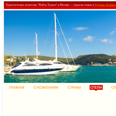
Туристическое агентство "Нэйча Трэвэл" в Москве — туры на отдых в
Турцию
,
Египет