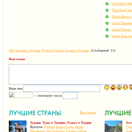
Club Hotel Mi
Club Hotel Sta
Eftalia Resort 
Grand Paradis
Grand Zaman 
Hedef Rose Ga
Обсуждение «Турция. Туры в Турцию. Отдых в Турции»
(Сообщений: 11).
Ваш отзыв
Ваше имя
— повторите число
Все страны
Турция. Туры в Турцию. Отдых в Турции
Ary
Курорты
Турции
:
Кемер
,
Сиде
,
Белек
,
Тур
Мармарис
.
Все курорты Турции
.
Отели
Ала