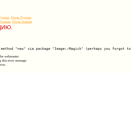
Турции
.
Отели Турции
.
Алания
.
Отели Алания
ЦИЮ.
 the webmaster
g this error message
rror.