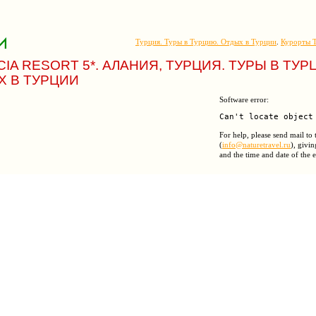
Турция. Туры в Турцию. Отдых в Турции
.
Курорты 
IA RESORT 5*. АЛАНИЯ, ТУРЦИЯ. ТУРЫ В ТУР
Х В ТУРЦИИ
Software error:
For help, please send mail to
(
info@naturetravel.ru
), givin
and the time and date of the e