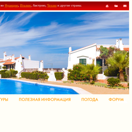
ы во
Францию
,
Италию
, Австрию,
Чехию
и другие страны.