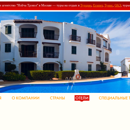
е агентство "Нэйча Трэвэл" в Москве — туры на отдых в
Турцию
,
Египет
,
Тунис
,
ОАЭ
, тур