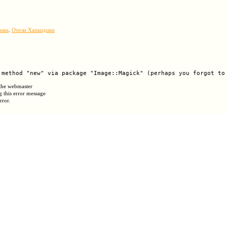
ики
.
Отели Хапкидики
 the webmaster
g this error message
rror.