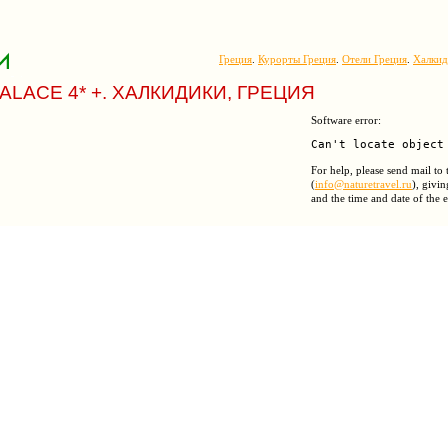
Греция
.
Курорты Греция
.
Отели Греция
.
Халкид
PALACE 4* +. ХАЛКИДИКИ, ГРЕЦИЯ
Software error:
For help, please send mail to
(
info@naturetravel.ru
), givin
and the time and date of the e