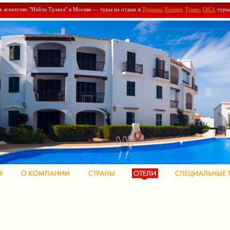
е агентство "Нэйча Трэвэл" в Москве — туры на отдых в
Турцию
,
Египет
,
Тунис
,
ОАЭ
, тур