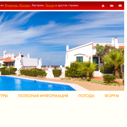
ы во
Францию
,
Италию
, Австрию,
Чехию
и другие страны.