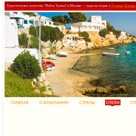
Туристическое агентство "Нэйча Трэвэл" в Москве — туры на отдых в
Турцию
,
Египет